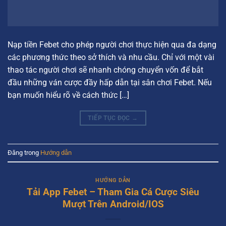
Nạp tiền Febet cho phép người chơi thực hiện qua đa dạng
các phương thức theo sở thích và nhu cầu. Chỉ với một vài
thao tác người chơi sẽ nhanh chóng chuyển vốn để bắt
đầu những ván cược đầy hấp dẫn tại sân chơi Febet. Nếu
bạn muốn hiểu rõ về cách thức […]
TIẾP TỤC ĐỌC
→
Đăng trong
Hướng dẫn
HƯỚNG DẪN
Tải App Febet – Tham Gia Cá Cược Siêu
Mượt Trên Android/IOS