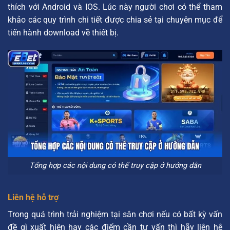
thích với Android và IOS. Lúc này người chơi có thể tham
khảo các quy trình chi tiết được chia sẻ tại chuyên mục để
tiến hành download về thiết bị.
Tổng hợp các nội dung có thể truy cập ở hướng dẫn
Liên hệ hỗ trợ
Trong quá trình trải nghiệm tại sân chơi nếu có bất kỳ vấn
đề gì xuất hiện hay các điểm cần tư vấn thì hãy liên hệ