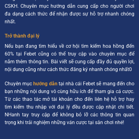
CSKH. Chuyên mục hướng dẫn cung cấp cho người chơi
đa dạng cách thức để nhận được sự hỗ trợ nhanh chóng
nhất.
Trở thành đại lý
Nếu bạn đang tìm hiểu về cơ hội tìm kiếm hoa hồng đến
60% tại Febet cũng có thể truy cập vào chuyên mục để
nắm thêm thông tin. Bài viết sẽ cung cấp đầy đủ quyền lợi,
nội dung cũng như cách thức đăng ký nhanh chóng nhất0
Chuyên mục
hướng dẫn
tại nhà cái Febet sẽ mang đến cho
bạn những nội dung vô cùng hữu ích để tham gia cá cược.
Từ các thao tác mở tài khoản cho đến liên hệ hỗ trợ hay
tìm kiếm thu nhập với đại lý đều được cập nhật chi tiết.
NHanh tay truy cập để không bỏ lỡ các thông tin quan
trọng khi trải nghiệm những ván cược tại sân chơi nhé!