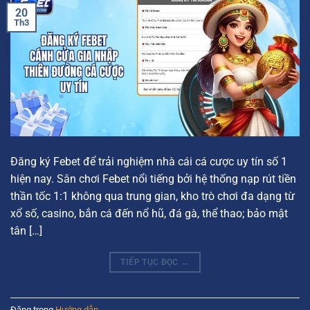
20
Th3
Đăng ký Febet để trải nghiệm nhà cái cá cược uy tín số 1
hiện nay. Sân chơi Febet nổi tiếng bởi hệ thống nạp rút tiền
thần tốc 1:1 không qua trung gian, kho trò chơi đa dạng từ
xổ số, casino, bắn cá đến nổ hũ, đá gà, thể thao; bảo mật
tân […]
TIẾP TỤC ĐỌC
→
Đăng trong
Hướng dẫn