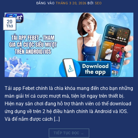
ĐĂNG VÀO
THÁNG 3 20, 2026
BỞI
SEO
20
Th3
Tải app Febet chính là chìa khóa mang đến cho bạn những
màn giải trí cá cược mượt mà, tiện lợi ngay trên thiết bị.
Hiện nay sân chơi đang hỗ trợ thành viên có thể download
ứng dụng về trên 2 hệ điều hành chính là Android và IOS.
Và để nắm được cách […]
TIẾP TỤC ĐỌC
→