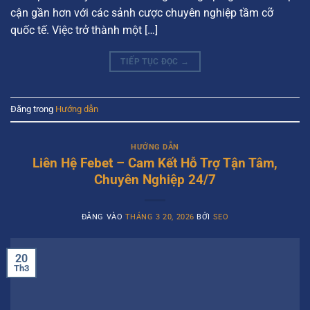
cận gần hơn với các sảnh cược chuyên nghiệp tầm cỡ
quốc tế. Việc trở thành một […]
TIẾP TỤC ĐỌC
→
Đăng trong
Hướng dẫn
HƯỚNG DẪN
Liên Hệ Febet – Cam Kết Hỗ Trợ Tận Tâm,
Chuyên Nghiệp 24/7
ĐĂNG VÀO
THÁNG 3 20, 2026
BỞI
SEO
20
Th3