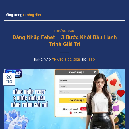
Đăng trong
Hướng dẫn
HƯỚNG DẪN
Đăng Nhập Febet – 3 Bước Khởi Đầu Hành
Trình Giải Trí
ĐĂNG VÀO
THÁNG 3 20, 2026
BỞI
SEO
20
Th3