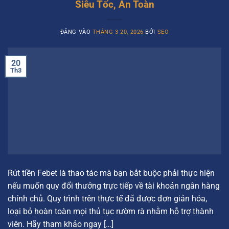
Siêu Tốc, An Toàn
ĐĂNG VÀO
THÁNG 3 20, 2026
BỞI
SEO
20
Th3
Rút tiền Febet là thao tác mà bạn bắt buộc phải thực hiện
nếu muốn quy đổi thưởng trực tiếp về tài khoản ngân hàng
chính chủ. Quy trình trên thực tế đã được đơn giản hóa,
loại bỏ hoàn toàn mọi thủ tục rườm rà nhằm hỗ trợ thành
viên. Hãy tham khảo ngay […]