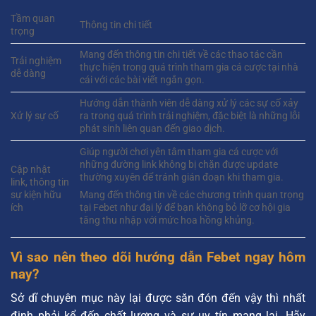
Tầm quan
Thông tin chi tiết
trọng
Mang đến thông tin chi tiết về các thao tác cần
Trải nghiệm
thực hiện trong quá trình tham gia cá cược tại nhà
dễ dàng
cái với các bài viết ngắn gọn.
Hướng dẫn thành viên dễ dàng xử lý các sự cố xảy
Xử lý sự cố
ra trong quá trình trải nghiệm, đặc biệt là những lỗi
phát sinh liên quan đến giao dịch.
Giúp người chơi yên tâm tham gia cá cược với
những đường link không bị chặn được update
Cập nhật
thường xuyên để tránh gián đoạn khi tham gia.
link, thông tin
sự kiện hữu
Mang đến thông tin về các chương trình quan trọng
ích
tại Febet như đại lý để bạn không bỏ lỡ cơ hội gia
tăng thu nhập với mức hoa hồng khủng.
Vì sao nên theo dõi hướng dẫn Febet ngay hôm
nay?
Sở dĩ chuyên mục này lại được săn đón đến vậy thì nhất
định phải kể đến chất lượng và sự uy tín mang lại. Hãy