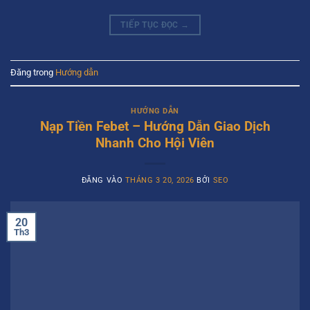
TIẾP TỤC ĐỌC
→
Đăng trong
Hướng dẫn
HƯỚNG DẪN
Nạp Tiền Febet – Hướng Dẫn Giao Dịch
Nhanh Cho Hội Viên
ĐĂNG VÀO
THÁNG 3 20, 2026
BỞI
SEO
20
Th3