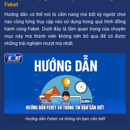
Febet
Hướng dẫn có thể nói là cẩm nang mà bất kỳ người chơi
nào cũng từng truy cập vào sử dụng trong quá trình đồng
hành cùng Febet. Dưới đây là tầm quan trọng của chuyên
mục này mà thành viên không nên bỏ qua để có được
những trải nghiệm mượt mà nhất.
Hướng dẫn Febet và thông tin bạn cần biết