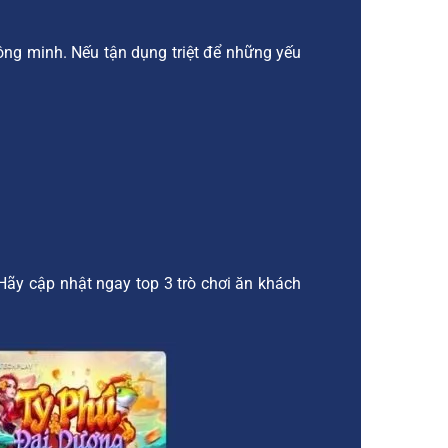
ông minh. Nếu tận dụng triệt để những yếu
ãy cập nhật ngay top 3 trò chơi ăn khách