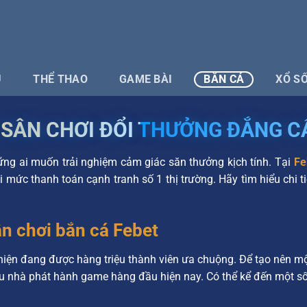
Ũ
THỂ THAO
GAME BÀI
BẮN CÁ
XỔ S
 SÂN CHƠI ĐỔI THƯỞNG ĐẲNG 
ững ai muốn trải nghiệm cảm giác săn thưởng kịch tính. Tại
Fe
mức thanh toán cạnh tranh số 1 thị trường. Hãy tìm hiểu chi ti
ân chơi bắn cá Febet
iện đang được hàng triệu thành viên ưa chuộng. Để tạo nên một 
u nhà phát hành game hàng đầu hiện nay. Có thể kể đến một số t