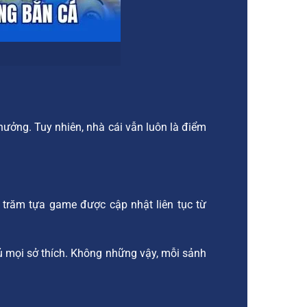
hưởng. Tuy nhiên, nhà cái vẫn luôn là điểm
 trăm tựa game được cập nhật liên tục từ
ủ mọi sở thích. Không những vậy, mỗi sảnh