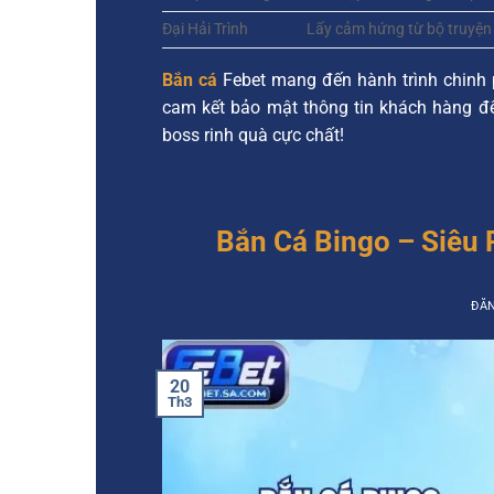
Đại Hải Trình
Lấy cảm hứng từ bộ truyện 
Bắn cá
Febet mang đến hành trình chinh p
cam kết bảo mật thông tin khách hàng đ
boss rinh quà cực chất!
Bắn Cá Bingo – Siêu
ĐĂ
20
Th3