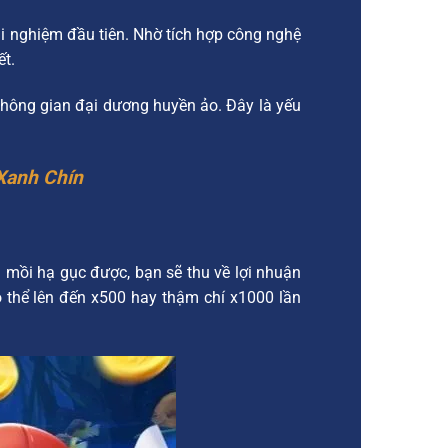
i nghiệm đầu tiên. Nhờ tích hợp công nghệ
ết.
không gian đại dương huyền ảo. Đây là yếu
Xanh Chín
 mồi hạ gục được, bạn sẽ thu về lợi nhuận
ó thể lên đến x500 hay thậm chí x1000 lần