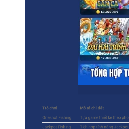
Trò chơi
Mô tả chi tiết
Oneshot Fishing
Tựa game thiết kế theo pho
Jackpot Fishing
Tích hợp tính năng Jackpot 