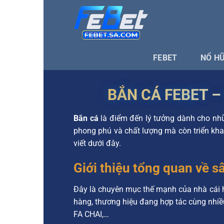
Bỏ
qua
nội
dung
FEBET
NỔ H
BẮN CÁ FEBET –
Bắn cá
là điểm đến lý tưởng dành cho nh
phong phú và chất lượng mà còn triển khai 
viết dưới đây.
Giới thiệu tổng quan về s
Đây là chuyên mục thế mạnh của nhà cái h
hàng, thương hiệu đang hợp tác cùng nhiề
FA CHAI,…