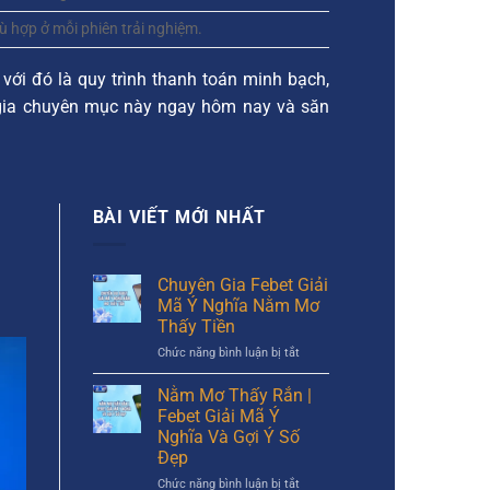
ù hợp ở mỗi phiên trải nghiệm.
ới đó là quy trình thanh toán minh bạch,
 gia chuyên mục này ngay hôm nay và săn
BÀI VIẾT MỚI NHẤT
Chuyên Gia Febet Giải
Mã Ý Nghĩa Nằm Mơ
Thấy Tiền
Chức năng bình luận bị tắt
ở
Chuyên
Gia
Nằm Mơ Thấy Rắn |
Febet
Febet Giải Mã Ý
Giải
Nghĩa Và Gợi Ý Số
Mã
Đẹp
Ý
Nghĩa
Chức năng bình luận bị tắt
ở