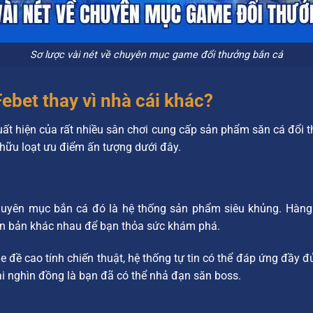
Sơ lược vài nét về chuyên mục game đổi thưởng bắn cá
ebet thay vì nhà cái khác?
ất hiện của rất nhiều sân chơi cung cấp sản phẩm săn cá đổi t
hữu loạt ưu điểm ấn tượng dưới đây.
 chuyên mục bắn cá đó là hệ thống sản phẩm siêu khủng. Hàng
iên bản khác nhau để bạn thỏa sức khám phá.
 đề cao tính chiến thuật, hệ thống tự tin có thể đáp ứng đầy đ
vài nghìn đồng là bạn đã có thể nhả đạn săn boss.