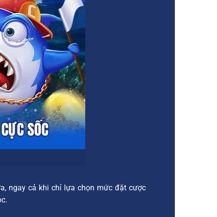
ữa, ngay cả khi chỉ lựa chọn mức đặt cược
ọc.