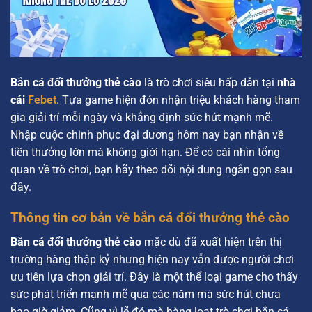
Bắn cá đổi thưởng thẻ cào
là trò chơi siêu hấp dẫn tại
nhà
cái
Febet
. Tựa game hiện đón nhận triệu khách hàng tham
gia giải trí mỗi ngày và khẳng định sức hút mạnh mẽ.
Nhập cuộc chinh phục đại dương hôm nay bạn nhận về
tiền thưởng lớn mà không giới hạn. Để có cái nhìn tổng
quan về trò chơi, bạn hãy theo dõi nội dung ngắn gọn sau
đây.
Thông tin cơ bản về bắn cá đổi thưởng thẻ cào
Bắn cá đổi thưởng thẻ cào
mặc dù đã xuất hiện trên thị
trường hàng thập kỷ nhưng hiện nay vẫn được người chơi
ưu tiên lựa chọn giải trí. Đây là một thể loại game cho thấy
sức phát triển mạnh mẽ qua các năm mà sức hút chưa
bao giờ giảm. Cũng vì lẽ đó mà hàng loạt trò chơi bắn cá