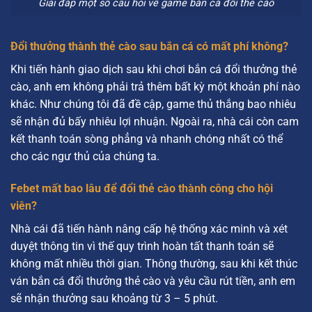
Giải đáp một số câu hỏi về game bắn cá đổi thẻ cào
Đổi thưởng thành thẻ cào sau bắn cá có mất phí không?
Khi tiến hành giao dịch sau khi chơi bắn cá đổi thưởng thẻ
cào, anh em không phải trả thêm bất kỳ một khoản phí nào
khác. Như chúng tôi đã đề cập, game thủ thắng bao nhiêu
sẽ nhận đủ bấy nhiêu lợi nhuận. Ngoài ra, nhà cái còn cam
kết thanh toán sòng phẳng và nhanh chóng nhất có thể
cho các ngư thủ của chúng ta.
Febet mất bao lâu để đổi thẻ cào thành công cho hội
viên?
Nhà cái đã tiến hành nâng cấp hệ thống xác minh và xét
duyệt thông tin vì thế quy trình hoàn tất thanh toán sẽ
không mất nhiều thời gian. Thông thường, sau khi kết thúc
ván bắn cá đổi thưởng thẻ cào và yêu cầu rút tiền, anh em
sẽ nhận thưởng sau khoảng từ 3 – 5 phút.