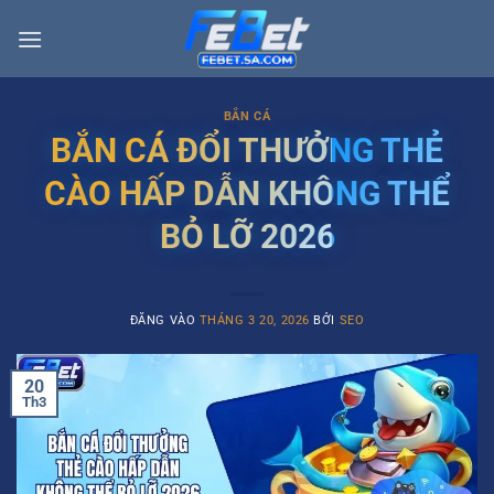
Bỏ
qua
nội
dung
BẮN CÁ
BẮN CÁ ĐỔI THƯỞNG THẺ
CÀO HẤP DẪN KHÔNG THỂ
BỎ LỠ 2026
ĐĂNG VÀO
THÁNG 3 20, 2026
BỞI
SEO
20
Th3