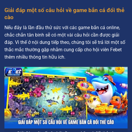
Giải đáp một số câu hỏi về game bắn cá đổi thẻ
cào
Nếu đây là lần đầu thử sức với các game bắn cá online,
chắc chắn tân binh sẽ có một vài câu hỏi cần được giải
đáp. Vì thế ở nội dung tiếp theo, chúng tôi sẽ trả lời một số
thắc mắc thường gặp nhằm cung cấp cho hội viên Febet
thêm nhiều thông tin hữu ích.