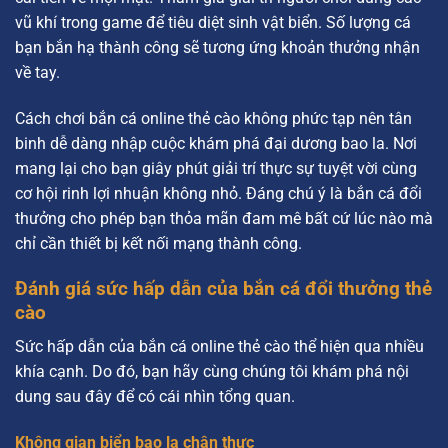
vũ khí trong game để tiêu diệt sinh vật biển. Số lượng cá
bạn bắn hạ thành công sẽ tương ứng khoản thưởng nhận
về tay.
Cách chơi bắn cá online thẻ cào không phức tạp nên tân
binh dễ dàng nhập cuộc khám phá đại dương bao la. Nơi
mang lại cho bạn giây phút giải trí thực sự tuyệt vời cùng
cơ hội rinh lợi nhuận không nhỏ. Đáng chú ý là bắn cá đổi
thưởng cho phép bạn thỏa mãn đam mê bất cứ lúc nào mà
chỉ cần thiết bị kết nối mạng thành công.
Đánh giá sức hấp dẫn của bắn cá đổi thưởng thẻ
cào
Sức hấp dẫn của bắn cá online thẻ cào thể hiện qua nhiều
khía cạnh. Do đó, bạn hãy cùng chúng tôi khám phá nội
dung sau đây để có cái nhìn tổng quan.
Không gian biển bao la chân thực