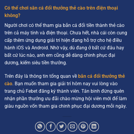
Có thể chơi săn cá đổi thưởng thẻ cào trên điện thoại
không?
Người chơi có thể tham gia bắn cá đổi tiền thành thẻ cào
trên cả máy tính và điện thoại. Chưa hết, nhà cái còn cung
cấp thêm ứng dụng giải trí hiện đang hỗ trợ cho hệ điều
hành iOS và Android. Nhờ vậy, dù đang ở bất cứ đâu hay
bất cứ lúc nào, anh em cũng dễ dàng chinh phục đại
dương, kiếm siêu tiền thưởng.
Trên đây là thông tin tổng quan về
bắn cá đổi thưởng thẻ
cào
. Bạn muốn tham gia giải trí hôm nay vui lòng vào
trang chủ Febet đăng ký thành viên. Tân binh đừng quên
nhận phần thưởng ưu đãi chào mừng hội viên mới để làm
giàu nguồn vốn tham gia chinh phục đại dương mỗi ngày.