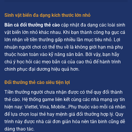
Sinh vật biển đa dạng kích thước lớn nhỏ
Bắn cá đổi thưởng thẻ cào
cập nhật đa dạng các loài sinh
vật biển lớn nhỏ khác nhau. Khi bạn thành công hạ gục cá
lớn nhận về tiền thưởng gấp nhiều lần mục tiêu nhỏ. Lợi
nhuận người chơi có thể thu về là không giới hạn mà phụ
thuộc hoàn toàn vào kỹ năng săn bắn. Bởi vậy, bạn hãy
chú ý học hỏi các mẹo bắn cá của cao thủ để hành trình
chinh phục đại dương hiệu quả hơn.
Đổi thưởng thẻ cào siêu tiện lợi
Tiền thưởng người chưa nhận được có thể quy đổi thành
thẻ cào. Hệ thống game liên kết cùng các nhà mạng uy tín
hiện nay: Viettel, Vina, Mobile…Phụ thuộc vào mỗi cá nhân
để lựa chọn loại thẻ hay mệnh giá đổi thưởng hợp lý. Quy
trình này được nhà cái đơn giản hóa nên tân binh cũng dễ
dàng thao tác.