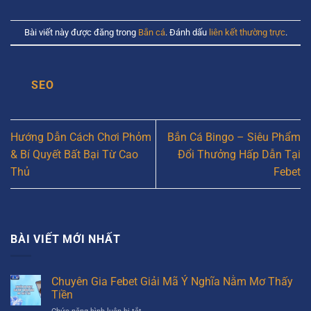
Bài viết này được đăng trong
Bắn cá
. Đánh dấu
liên kết thường trực
.
SEO
Hướng Dẫn Cách Chơi Phỏm
Bắn Cá Bingo – Siêu Phẩm
& Bí Quyết Bất Bại Từ Cao
Đổi Thưởng Hấp Dẫn Tại
Thủ
Febet
BÀI VIẾT MỚI NHẤT
Chuyên Gia Febet Giải Mã Ý Nghĩa Nằm Mơ Thấy
Tiền