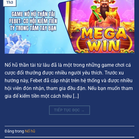
Th3
Nổ hũ thần tài từ lâu đã là một trong những game chơi cá
cược đổi thưởng được nhiều người yêu thích. Trước xu
hướng này, Febet đã cập nhật trên hệ thống và được nhiều
hội viên đón nhận, tham gia đều đặn. Nếu bạn muốn tham
gia để kiếm tiền một cách hiệu […]
TIẾP TỤC ĐỌC
→
Đăng trong
Nổ hũ