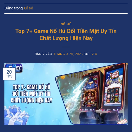
Đăng trong
Xổ số
NỔ HŨ
Top 7+ Game Nổ Hũ Đổi Tiền Mặt Uy Tín
Chất Lượng Hiện Nay
ĐĂNG VÀO
THÁNG 3 20, 2026
BỞI
SEO
20
Th3