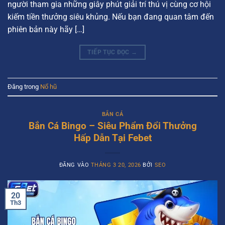
người tham gia những giây phút giải trí thú vị cùng cơ hội
kiếm tiền thưởng siêu khủng. Nếu bạn đang quan tâm đến
phiên bản này hãy […]
TIẾP TỤC ĐỌC
→
Đăng trong
Nổ hũ
BẮN CÁ
Bắn Cá Bingo – Siêu Phẩm Đổi Thưởng
Hấp Dẫn Tại Febet
ĐĂNG VÀO
THÁNG 3 20, 2026
BỞI
SEO
20
Th3