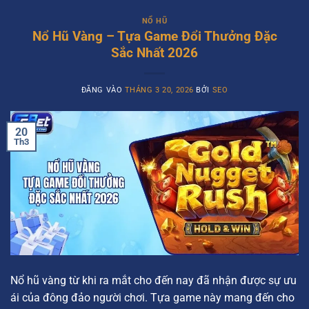
NỔ HŨ
Nổ Hũ Vàng – Tựa Game Đổi Thưởng Đặc
Sắc Nhất 2026
ĐĂNG VÀO
THÁNG 3 20, 2026
BỞI
SEO
20
Th3
Nổ hũ vàng từ khi ra mắt cho đến nay đã nhận được sự ưu
ái của đông đảo người chơi. Tựa game này mang đến cho