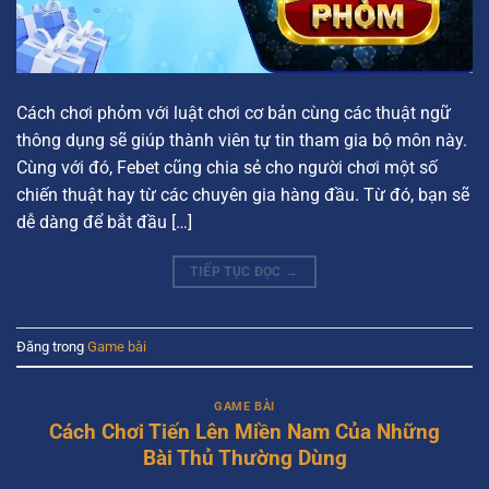
Cách chơi phỏm với luật chơi cơ bản cùng các thuật ngữ
thông dụng sẽ giúp thành viên tự tin tham gia bộ môn này.
Cùng với đó, Febet cũng chia sẻ cho người chơi một số
chiến thuật hay từ các chuyên gia hàng đầu. Từ đó, bạn sẽ
dễ dàng để bắt đầu […]
TIẾP TỤC ĐỌC
→
Đăng trong
Game bài
GAME BÀI
Cách Chơi Tiến Lên Miền Nam Của Những
Bài Thủ Thường Dùng