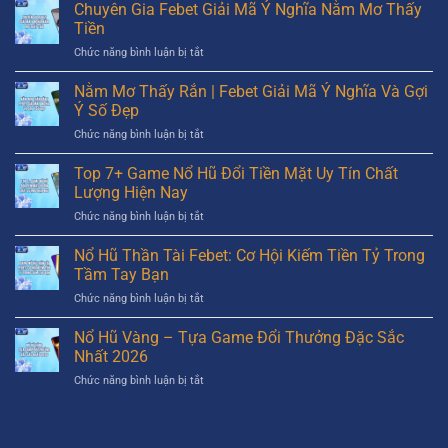
Chuyên Gia Febet Giải Mã Ý Nghĩa Nằm Mơ Thấy
Tiền
Chức năng bình luận bị tắt
ở
Chuyên
Gia
Nằm Mơ Thấy Rắn | Febet Giải Mã Ý Nghĩa Và Gợi
Febet
Ý Số Đẹp
Giải
Chức năng bình luận bị tắt
ở
Mã
Nằm
Ý
Mơ
Top 7+ Game Nổ Hũ Đổi Tiền Mặt Uy Tín Chất
Nghĩa
Thấy
Nằm
Lượng Hiện Nay
Rắn
Mơ
Chức năng bình luận bị tắt
ở
|
Thấy
Top
Febet
Tiền
7+
Nổ Hũ Thần Tài Febet: Cơ Hội Kiếm Tiền Tỷ Trong
Giải
Game
Mã
Tầm Tay Bạn
Nổ
Ý
Chức năng bình luận bị tắt
ở
Hũ
Nghĩa
Nổ
Đổi
Và
Hũ
Nổ Hũ Vàng – Tựa Game Đổi Thưởng Đặc Sắc
Tiền
Gợi
Thần
Mặt
Nhất 2026
Ý
Tài
Uy
Số
Chức năng bình luận bị tắt
ở
Febet:
Tín
Đẹp
Nổ
Cơ
Chất
Hũ
Hội
Lượng
Vàng
Kiếm
Hiện