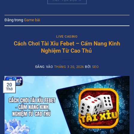
Đăng trong
Game bài
LIVE CASINO
Cách Chơi Tài Xỉu Febet – Cẩm Nang Kinh
Nghiệm Từ Cao Thủ
ĐĂNG VÀO
THÁNG 3 20, 2026
BỞI
SEO
20
Th3