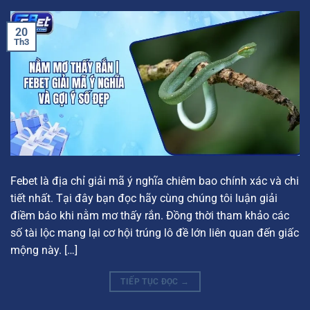
20
Th3
Febet là địa chỉ giải mã ý nghĩa chiêm bao chính xác và chi
tiết nhất. Tại đây bạn đọc hãy cùng chúng tôi luận giải
điềm báo khi nằm mơ thấy rắn. Đồng thời tham khảo các
số tài lộc mang lại cơ hội trúng lô đề lớn liên quan đến giấc
mộng này. […]
TIẾP TỤC ĐỌC
→