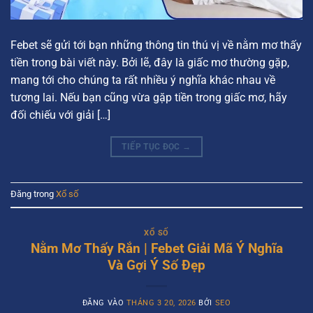
Febet sẽ gửi tới bạn những thông tin thú vị về nằm mơ thấy
tiền trong bài viết này. Bởi lẽ, đây là giấc mơ thường gặp,
mang tới cho chúng ta rất nhiều ý nghĩa khác nhau về
tương lai. Nếu bạn cũng vừa gặp tiền trong giấc mơ, hãy
đối chiếu với giải […]
TIẾP TỤC ĐỌC
→
Đăng trong
Xổ số
XỔ SỐ
Nằm Mơ Thấy Rắn | Febet Giải Mã Ý Nghĩa
Và Gợi Ý Số Đẹp
ĐĂNG VÀO
THÁNG 3 20, 2026
BỞI
SEO