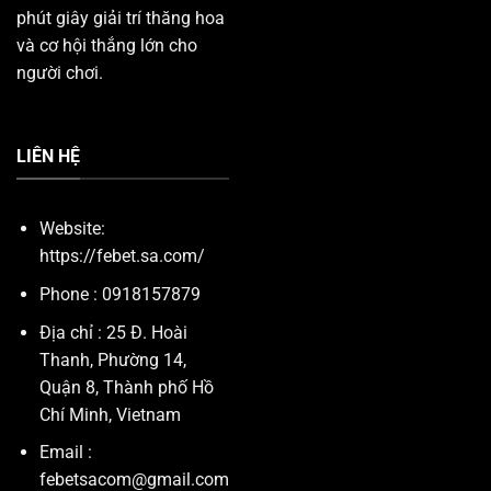
phút giây giải trí thăng hoa
và cơ hội thắng lớn cho
người chơi.
LIÊN HỆ
Website:
https://febet.sa.com/
Phone : 0918157879
Địa chỉ : 25 Đ. Hoài
Thanh, Phường 14,
Quận 8, Thành phố Hồ
Chí Minh, Vietnam
Email :
febetsacom@gmail.com