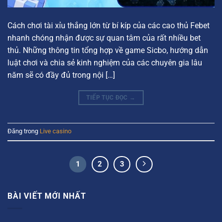
Cách chơi tài xỉu thắng lớn từ bí kíp của các cao thủ Febet
nhanh chóng nhận được sự quan tâm của rất nhiều bet
thủ. Những thông tin tổng hợp về game Sicbo, hướng dẫn
luật chơi và chia sẻ kinh nghiệm của các chuyên gia lâu
năm sẽ có đầy đủ trong nội […]
TIẾP TỤC ĐỌC
→
Đăng trong
Live casino
1
2
3
BÀI VIẾT MỚI NHẤT